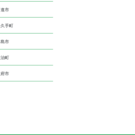
日進市
長久手町
津島市
大治町
大府市