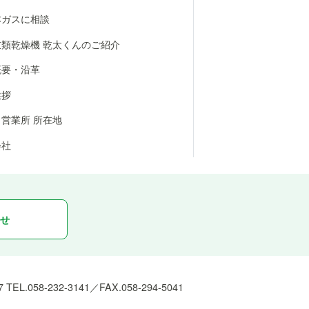
本ガスに相談
衣類乾燥機 乾太くんのご紹介
概要・沿革
挨拶
営業所 所在地
会社
わせ
7
TEL.
058-232-3141
／FAX.058-294-5041